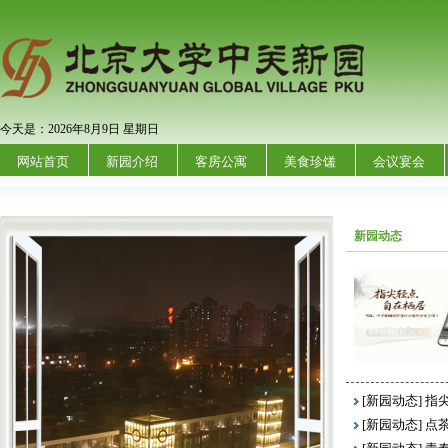
今天是：2026年8月9日 星期日
网站首页
新园介绍
客房公寓
美食珍馐
会议宴会
新园动态
[新园动态]
指
[新园动态]
点茶