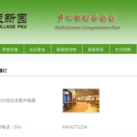
美食珍馐
会议宴会
新园悦动馆
新园风采
生活指南
预订
饮介绍点击图片链接
订电话（Tel）：
010-62752236