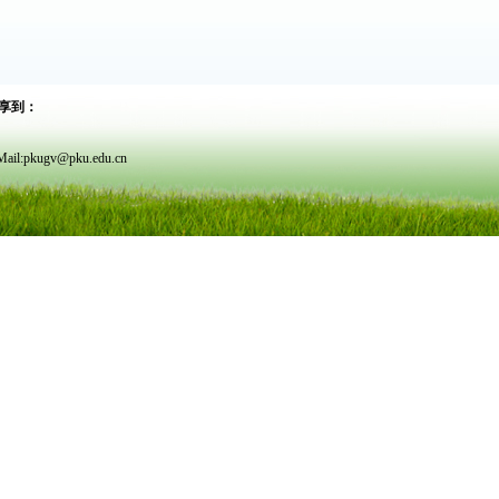
享到：
v@pku.edu.cn