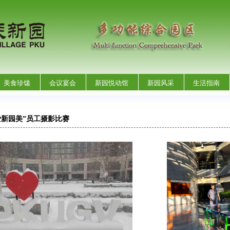
美食珍馐
会议宴会
新园悦动馆
新园风采
生活指南
爱新园美”员工摄影比赛