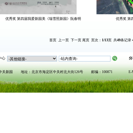
优秀奖 第四届我爱新园美《瑞雪照新园》阮春明
优秀奖 第
首页
上一页
下一页
尾页
页次：
1
/13
页 共
49
条记录
中心
分
新园 地址：北京市海淀区中关村北大街126号 邮编：100871 E-Mail:pkug