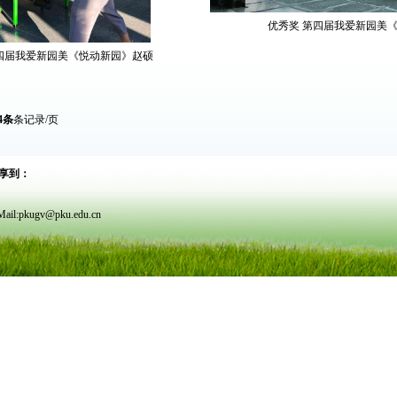
优秀奖 第四届我爱新园美
四届我爱新园美《悦动新园》赵硕
4条
条记录/页
享到：
v@pku.edu.cn