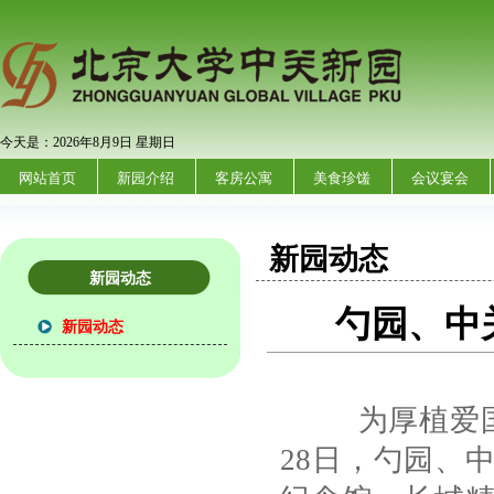
今天是：2026年8月9日 星期日
网站首页
新园介绍
客房公寓
美食珍馐
会议宴会
新园动态
新园动态
勺园、中
新园动态
为厚植爱国主
28日，勺园、