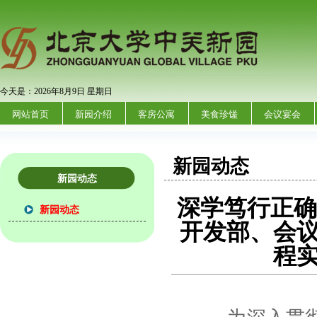
今天是：2026年8月9日 星期日
网站首页
新园介绍
客房公寓
美食珍馐
会议宴会
新园动态
新园动态
深学笃行正确
新园动态
开发部、会
程