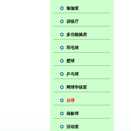
瑜伽室
训练厅
多功能操房
羽毛球
壁球
乒乓球
网球学练室
台球
保龄球
活动室