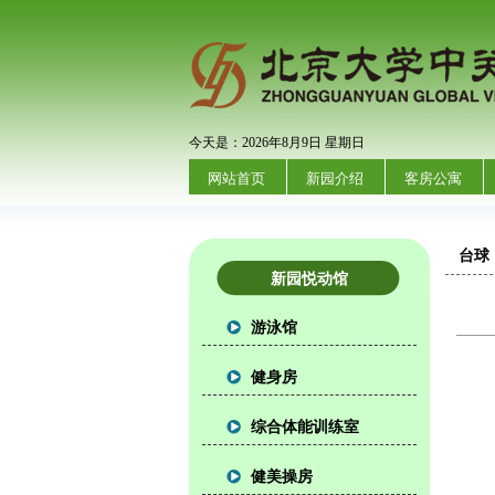
今天是：2026年8月9日 星期日
网站首页
新园介绍
客房公寓
台球
新园悦动馆
游泳馆
健身房
综合体能训练室
健美操房