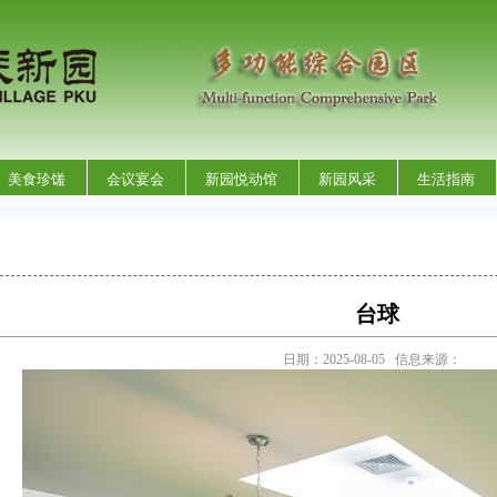
美食珍馐
会议宴会
新园悦动馆
新园风采
生活指南
台球
日期：2025-08-05 信息来源：